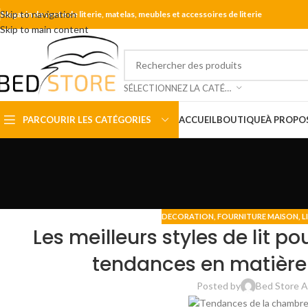
Skip to navigation
Magasin de vente de literie, matelas, meubles et accessoires de literie
Skip to main content
SÉLECTIONNEZ LA CATÉGORIE
PARCOURIR LES CATÉGORIES
ACCUEIL
BOUTIQUE
À PROPO
DECORATION
,
FOURNITURE MAISON
,
L
Les meilleurs styles de lit po
tendances en matière
Posted by
Bed Store A