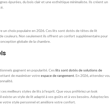
gnes épurées, du bois clair et une esthétique minimaliste. Ils créent un
té.
re un choix populaire en 2026. Ces lits sont dotés de têtes de lit
de couleurs. Non seulement ils offrent un confort supplémentaire pour
a conception globale de la chambre.
ls
nctionnels gagnent en popularité. Ces
lits sont dotés de solutions de
rmettant de maximiser votre
espace de rangement
. En 2026, attendez-vo
onnalité.
es meilleurs styles de lits à l’esprit. Que vous préfériez un look
l existe un style de lit adapté à vos goûts et à vos besoins. Adoptez les
e votre style personnel et améliore votre confort.