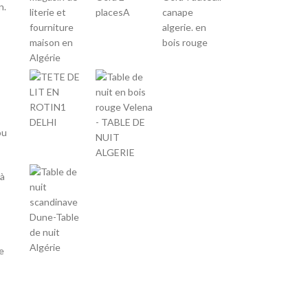
n.
s
ou
 à
e