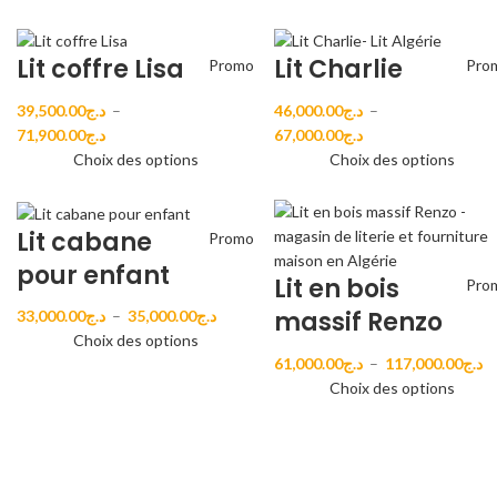
Lit coffre Lisa
Lit Charlie
Promo
Pro
39,500.00
د.ج
–
46,000.00
د.ج
–
71,900.00
د.ج
67,000.00
د.ج
Choix des options
Choix des options
Lit cabane
Promo
pour enfant
Lit en bois
Pro
massif Renzo
33,000.00
د.ج
–
35,000.00
د.ج
Choix des options
61,000.00
د.ج
–
117,000.00
د.ج
Choix des options