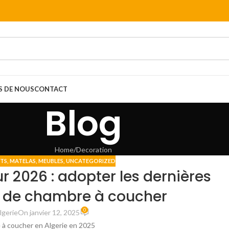
S DE NOUS
CONTACT
Blog
Home
Decoration
ITS
,
MATELAS
,
MEUBLES
,
UNCATEGORIZED
ur 2026 : adopter les dernières
 de chambre à coucher
0
lgerie
On janvier 12, 2025