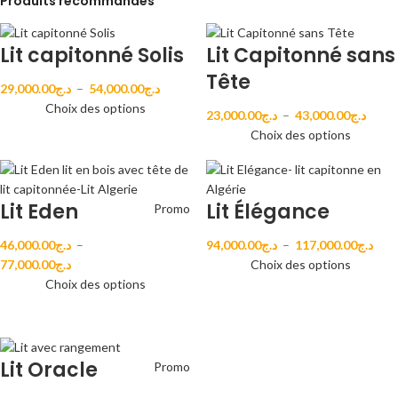
Produits recommandés
Lit capitonné Solis
Lit Capitonné sans
Tête
29,000.00
د.ج
–
54,000.00
د.ج
Choix des options
23,000.00
د.ج
–
43,000.00
د.ج
Choix des options
Lit Eden
Lit Élégance
Promo
46,000.00
د.ج
–
94,000.00
د.ج
–
117,000.00
د.ج
77,000.00
د.ج
Choix des options
Choix des options
Lit Oracle
Promo