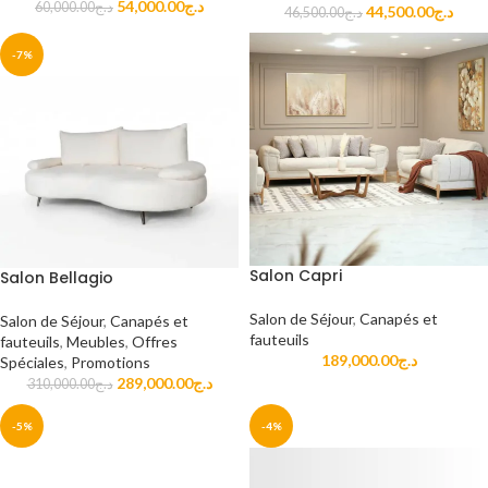
54,000.00
د.ج
60,000.00
د.ج
44,500.00
د.ج
46,500.00
د.ج
-7%
Salon Capri
Salon Bellagio
Salon de Séjour
,
Canapés et
Salon de Séjour
,
Canapés et
fauteuils
fauteuils
,
Meubles
,
Offres
189,000.00
د.ج
Spéciales
,
Promotions
289,000.00
د.ج
310,000.00
د.ج
-5%
-4%