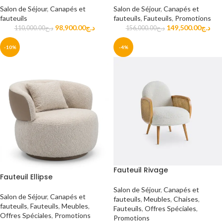
Salon de Séjour
,
Canapés et
Salon de Séjour
,
Canapés et
fauteuils
,
Fauteuils
,
Promotions
fauteuils
149,500.00
د.ج
98,900.00
د.ج
156,000.00
د.ج
110,000.00
د.ج
-10%
-4%
Fauteuil Rivage
Fauteuil Ellipse
Salon de Séjour
,
Canapés et
Salon de Séjour
,
Canapés et
fauteuils
,
Meubles
,
Chaises
,
fauteuils
,
Fauteuils
,
Meubles
,
Fauteuils
,
Offres Spéciales
,
Offres Spéciales
,
Promotions
Promotions