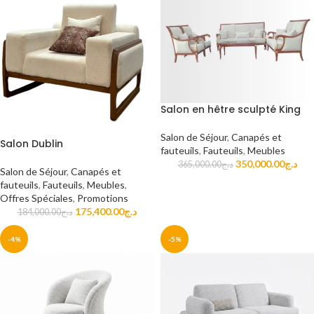
Salon en hêtre sculpté King
Salon de Séjour
,
Canapés et
Salon Dublin
fauteuils
,
Fauteuils
,
Meubles
350,000.00
د.ج
365,000.00
د.ج
Salon de Séjour
,
Canapés et
fauteuils
,
Fauteuils
,
Meubles
,
Offres Spéciales
,
Promotions
175,400.00
د.ج
184,000.00
د.ج
-4%
-5%