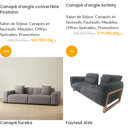
Canapé d’angle Sofinity
Canapé d’angle convertible
Positano
Salon de Séjour
,
Canapés et
fauteuils
,
Fauteuils
,
Meubles
,
Salon de Séjour
,
Canapés et
Offres Spéciales
,
Promotions
fauteuils
,
Meubles
,
Offres
179,000.00
د.ج
185,000.00
د.ج
Spéciales
,
Promotions
162,000.00
د.ج
180,000.00
د.ج
-10%
-4%
Fauteuil Altis
Canapé Eureka