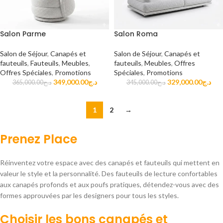
Salon Parme
Salon Roma
Salon de Séjour
,
Canapés et
Salon de Séjour
,
Canapés et
fauteuils
,
Fauteuils
,
Meubles
,
fauteuils
,
Meubles
,
Offres
Offres Spéciales
,
Promotions
Spéciales
,
Promotions
349,000.00
د.ج
329,000.00
د.ج
365,000.00
د.ج
345,000.00
د.ج
1
2
→
Prenez Place
Réinventez votre espace avec des canapés et fauteuils qui mettent en
valeur le style et la personnalité. Des fauteuils de lecture confortables
aux canapés profonds et aux poufs pratiques, détendez-vous avec des
formes approuvées par les designers pour tous les styles.
Choisir les bons canapés et