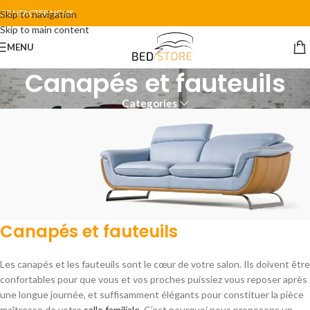
CONTACTER NOUS
Skip to navigation
Skip to main content
MENU
Canapés et fauteuils
Categories
Canapés et fauteuils
BED STORE
La qualité et le confort d'abord
Les canapés et les fauteuils sont le cœur de votre salon. Ils doivent être
Si vous avez un design spécifique á nous proposer, n'hésitez
confortables pour que vous et vos proches puissiez vous reposer après
pas á nous contacter.
une longue journée, et suffisamment élégants pour constituer la pièce
maîtresse de votre
salle familiale
. C’est pourquoi nous proposons un