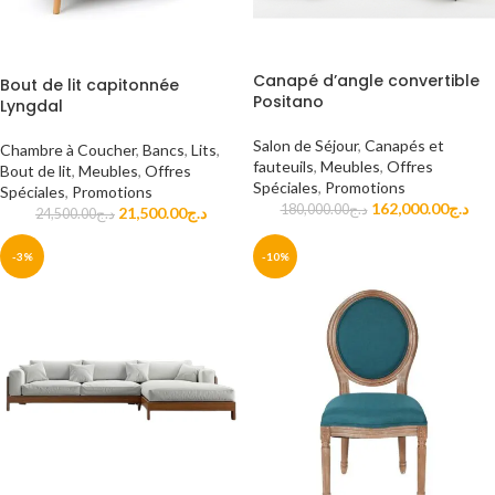
Canapé d’angle convertible
Bout de lit capitonnée
Positano
Lyngdal
Salon de Séjour
,
Canapés et
Chambre à Coucher
,
Bancs
,
Lits
,
fauteuils
,
Meubles
,
Offres
Bout de lit
,
Meubles
,
Offres
Spéciales
,
Promotions
Spéciales
,
Promotions
162,000.00
د.ج
180,000.00
د.ج
21,500.00
د.ج
24,500.00
د.ج
-3%
-10%