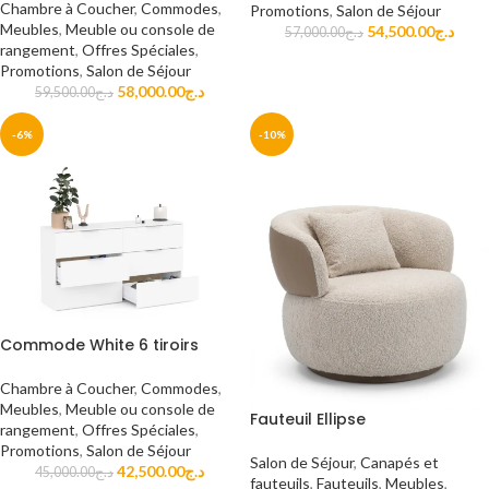
Chambre à Coucher
,
Commodes
,
Promotions
,
Salon de Séjour
Meubles
,
Meuble ou console de
54,500.00
د.ج
57,000.00
د.ج
rangement
,
Offres Spéciales
,
Promotions
,
Salon de Séjour
58,000.00
د.ج
59,500.00
د.ج
-6%
-10%
Commode White 6 tiroirs
Chambre à Coucher
,
Commodes
,
Meubles
,
Meuble ou console de
Fauteuil Ellipse
rangement
,
Offres Spéciales
,
Promotions
,
Salon de Séjour
Salon de Séjour
,
Canapés et
42,500.00
د.ج
45,000.00
د.ج
fauteuils
,
Fauteuils
,
Meubles
,