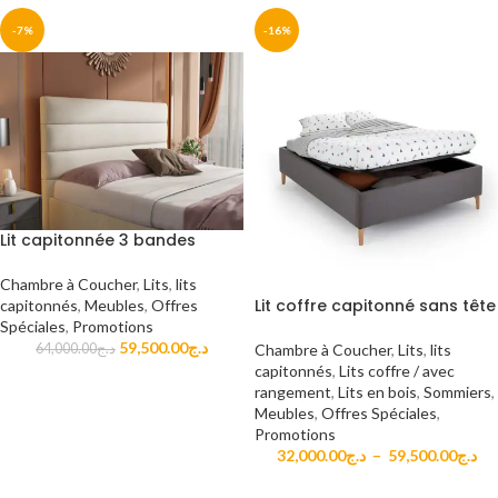
-7%
-16%
Lit capitonnée 3 bandes
Chambre à Coucher
,
Lits
,
lits
Lit coffre capitonné sans tête
capitonnés
,
Meubles
,
Offres
Spéciales
,
Promotions
59,500.00
د.ج
64,000.00
د.ج
Chambre à Coucher
,
Lits
,
lits
capitonnés
,
Lits coffre / avec
rangement
,
Lits en bois
,
Sommiers
,
Meubles
,
Offres Spéciales
,
Promotions
32,000.00
د.ج
–
59,500.00
د.ج