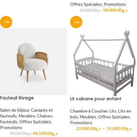
Offres Spéciales
,
Promotions
54,000.00
د.ج
60,000.00
د.ج
-4%
-6%
Fauteuil Rivage
Lit cabane pour enfant
Salon de Séjour
,
Canapés et
Chambre à Coucher
,
Lits
,
Lits en
fauteuils
,
Meubles
,
Chaises
,
bois
,
Meubles
,
Offres Spéciales
,
Fauteuils
,
Offres Spéciales
,
Promotions
Promotions
33,000.00
د.ج
–
35,000.00
د.ج
44,500.00
د.ج
46,500.00
د.ج