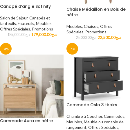
Canapé d’angle Sofinity
Chaise Médaillon en Bois de
hêtre
Salon de Séjour
,
Canapés et
fauteuils
,
Fauteuils
,
Meubles
,
Meubles
,
Chaises
,
Offres
Offres Spéciales
,
Promotions
Spéciales
,
Promotions
179,000.00
د.ج
185,000.00
د.ج
22,500.00
د.ج
25,000.00
د.ج
-3%
-4%
Commode Oslo 3 tiroirs
Chambre à Coucher
,
Commodes
,
Commode Aura en hêtre
Meubles
,
Meuble ou console de
rangement
,
Offres Spéciales
,