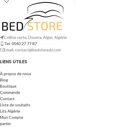
quotidien. Son style minimaliste
recouverts d'un tissu doux et durable. Il
s'intègre parfaitement dans les
s'intègre parfaitement dans un salon
intérieurs contemporains, raffinés ou
contemporain ou minimaliste.
scandinaves.
Colline verte, Douera, Alger, Algérie
Tel: 0540 27 77 87
Email: contact@bedstoredz.com
LIENS UTILES
À propos de nous
Blog
Boutique
Commande
Contact
Liste de souhaits
Lits Algérie
Mon Compte
panier