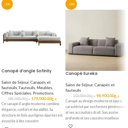
-3%
-10%
Canapé d’angle Sofinity
Canapé Eureka
Salon de Séjour
,
Canapés et
Salon de Séjour
,
Canapés et
fauteuils
,
Fauteuils
,
Meubles
,
fauteuils
Offres Spéciales
,
Promotions
98,900.00
د.ج
110,000.00
د.ج
179,000.00
د.ج
185,000.00
د.ج
Canapé au design moderne et épuré,
Ce canapé d'angle moderne combine
caractérisé par ses formes généreuses
élégance, confort et durabilité. Sa
et ses accoudoirs droit. Son assise
structure en bois aux lignes épurées est
profonde et ses coussins moelleux
associée à des coussins
offrent un excellent confort au
généreusement rembourrés,