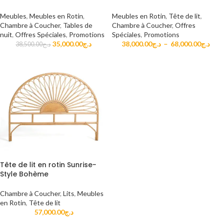
Meubles
,
Meubles en Rotin
,
Meubles en Rotin
,
Tête de lit
,
Chambre à Coucher
,
Tables de
Chambre à Coucher
,
Offres
nuit
,
Offres Spéciales
,
Promotions
Spéciales
,
Promotions
35,000.00
د.ج
38,000.00
د.ج
–
68,000.00
د.ج
38,500.00
د.ج
Tête de lit en rotin Sunrise-
Style Bohème
Chambre à Coucher
,
Lits
,
Meubles
en Rotin
,
Tête de lit
57,000.00
د.ج