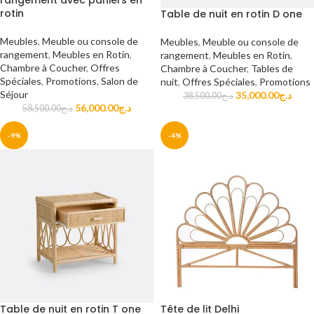
rangement avec paniers en
rotin
Table de nuit en rotin D one
Meubles
,
Meuble ou console de
Meubles
,
Meuble ou console de
rangement
,
Meubles en Rotin
,
rangement
,
Meubles en Rotin
,
Chambre à Coucher
,
Offres
Chambre à Coucher
,
Tables de
Spéciales
,
Promotions
,
Salon de
nuit
,
Offres Spéciales
,
Promotions
Séjour
35,000.00
د.ج
38,500.00
د.ج
56,000.00
د.ج
58,500.00
د.ج
-9%
-4%
Table de nuit en rotin T one
Tête de lit Delhi