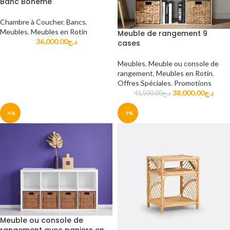
Banc Bohème
Chambre à Coucher
,
Bancs
,
Meubles
,
Meubles en Rotin
Meuble de rangement 9
36,000.00
د.ج
cases
Meubles
,
Meuble ou console de
rangement
,
Meubles en Rotin
,
Offres Spéciales
,
Promotions
38,000.00
د.ج
41,500.00
د.ج
-4%
-9%
Meuble ou console de