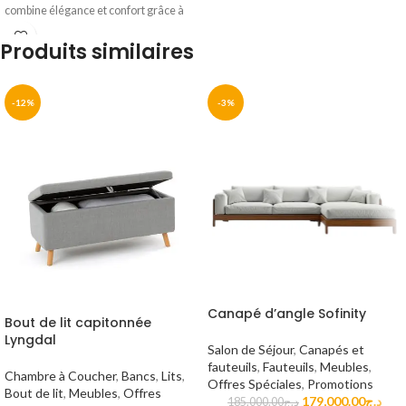
combine élégance et confort grâce à
son design minimaliste et moderne.
Produits similaires
Personnalisez-le avec un large choix
de textures et de coloris, que vous
soyez adepte des tissus doux ou des
revêtements plus audacieux.
-12%
-3%
Canapé d’angle Sofinity
Bout de lit capitonnée
Lyngdal
Salon de Séjour
,
Canapés et
fauteuils
,
Fauteuils
,
Meubles
,
Chambre à Coucher
,
Bancs
,
Lits
,
Offres Spéciales
,
Promotions
Bout de lit
,
Meubles
,
Offres
179,000.00
د.ج
185,000.00
د.ج