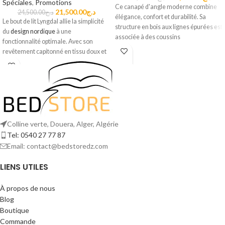
Spéciales
,
Promotions
Ce canapé d'angle moderne combine
21,500.00
د.ج
24,500.00
د.ج
élégance, confort et durabilité. Sa
Le bout de lit Lyngdal allie la simplicité
structure en bois aux lignes épurées est
du
design nordique
à une
associée à des coussins
fonctionnalité optimale. Avec son
généreusement rembourrés,
revêtement capitonné en tissu doux et
recouverts d'un tissu doux et durable. Il
sa structure robuste, il apporte une
s'intègre parfaitement dans un salon
touche de confort et de style à
votre
contemporain ou minimaliste.
chambre
.
Colline verte, Douera, Alger, Algérie
Tel: 0540 27 77 87
Email: contact@bedstoredz.com
LIENS UTILES
À propos de nous
Blog
Boutique
Commande