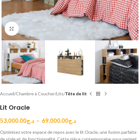
Cliquez pour agrandir
Accueil
Chambre à Coucher
Lits
Tête de lit
Lit Oracle
53,000.00
د.ج
–
69,000.00
د.ج
Optimisez votre espace de repos avec le lit Oracle, une fusion parfaite
de style et de fonctionnalité. Cette pièce contemporaine vous permet