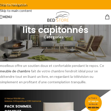
CONTACTER NOUS
Skip to navigation
Skip to main content
MENU
lits capitonnés
Categories
lits capitonnés
Les lits capitonnés offrent une atmosphère plus douce et plus
accueillante à toute la chambre. La tête de lit en tissu rembourré
moelleux offre un soutien doux et confortable pendant le repos. Ce
meuble de chambre
fait de votre chambre l’endroit idéal pour se
détendre tout en lisant un livre, en regardant la télévision ou
simplement en profitant d’une contemplation tranquille.