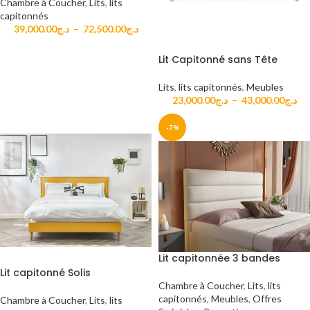
Chambre à Coucher
,
Lits
,
lits
capitonnés
39,000.00
د.ج
–
72,500.00
د.ج
Lit Capitonné sans Tête
Lits
,
lits capitonnés
,
Meubles
23,000.00
د.ج
–
43,000.00
د.ج
-7%
Lit capitonnée 3 bandes
Lit capitonné Solis
Chambre à Coucher
,
Lits
,
lits
capitonnés
,
Meubles
,
Offres
Chambre à Coucher
,
Lits
,
lits