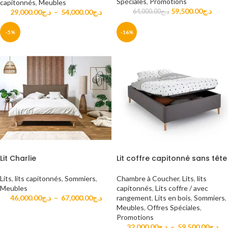
Spéciales
,
Promotions
capitonnés
,
Meubles
59,500.00
د.ج
29,000.00
د.ج
–
54,000.00
د.ج
64,000.00
د.ج
-5%
-16%
Lit Charlie
Lit coffre capitonné sans tête
Lits
,
lits capitonnés
,
Sommiers
,
Chambre à Coucher
,
Lits
,
lits
Meubles
capitonnés
,
Lits coffre / avec
46,000.00
د.ج
–
67,000.00
د.ج
rangement
,
Lits en bois
,
Sommiers
,
Meubles
,
Offres Spéciales
,
Promotions
32,000.00
د.ج
–
59,500.00
د.ج