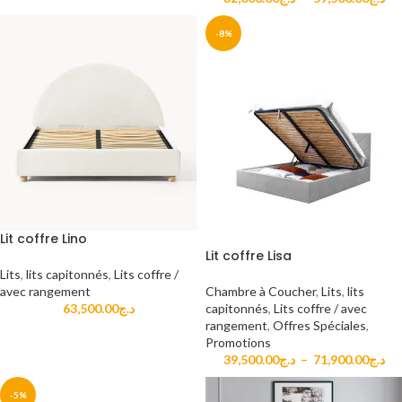
-8%
Lit coffre Lino
Lit coffre Lisa
Lits
,
lits capitonnés
,
Lits coffre /
Chambre à Coucher
,
Lits
,
lits
avec rangement
capitonnés
,
Lits coffre / avec
63,500.00
د.ج
rangement
,
Offres Spéciales
,
Promotions
39,500.00
د.ج
–
71,900.00
د.ج
-5%