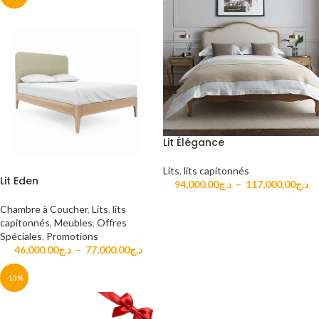
Lit Élégance
Lits
,
lits capitonnés
Lit Eden
94,000.00
د.ج
–
117,000.00
د.ج
Chambre à Coucher
,
Lits
,
lits
capitonnés
,
Meubles
,
Offres
Spéciales
,
Promotions
46,000.00
د.ج
–
77,000.00
د.ج
-13%