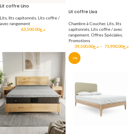
Lit coffre Lino
Lit coffre Lisa
Lits
,
lits capitonnés
,
Lits coffre /
Chambre à Coucher
,
Lits
,
lits
avec rangement
capitonnés
,
Lits coffre / avec
63,500.00
د.ج
rangement
,
Offres Spéciales
,
Promotions
39,500.00
د.ج
–
71,900.00
د.ج
-5%