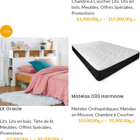
Chambre à Coucher
,
Lits
,
Lits en
bois
,
Meubles
,
Offres Spéciales
,
Promotions
61,000.00
د.ج
–
117,000.00
د.ج
-13%
Matelas D30 Harmonie
Lit Oracle
Matelas Orthopédiques
,
Matelas
en Mousse
,
Chambre à Coucher
10,500.00
د.ج
–
31,900.00
د.ج
Lits
,
Lits en bois
,
Tête de lit
,
Meubles
,
Offres Spéciales
,
Promotions
53,000.00
د.ج
–
69,000.00
د.ج