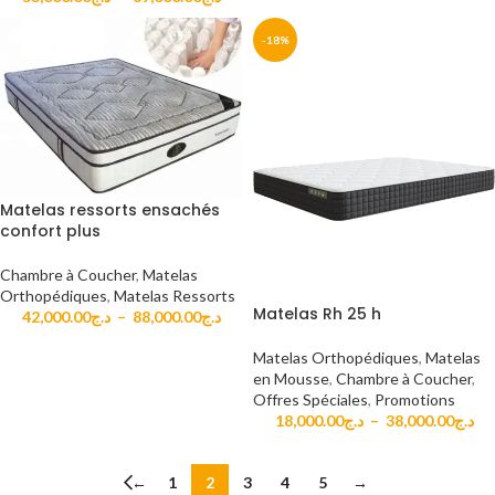
-18%
Matelas ressorts ensachés
confort plus
Chambre à Coucher
,
Matelas
Orthopédiques
,
Matelas Ressorts
Matelas Rh 25 h
42,000.00
د.ج
–
88,000.00
د.ج
Matelas Orthopédiques
,
Matelas
en Mousse
,
Chambre à Coucher
,
Offres Spéciales
,
Promotions
18,000.00
د.ج
–
38,000.00
د.ج
←
1
2
3
4
5
→