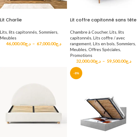
Lit Charlie
Lit coffre capitonné sans tête
Lits
,
lits capitonnés
,
Sommiers
,
Chambre à Coucher
,
Lits
,
lits
Meubles
capitonnés
,
Lits coffre / avec
46,000.00
د.ج
–
67,000.00
د.ج
rangement
,
Lits en bois
,
Sommiers
,
Meubles
,
Offres Spéciales
,
Promotions
32,000.00
د.ج
–
59,500.00
د.ج
-8%