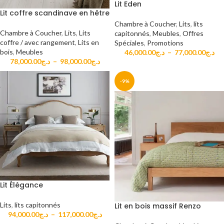
Lit Eden
Lit coffre scandinave en hêtre
Chambre à Coucher
,
Lits
,
lits
Chambre à Coucher
,
Lits
,
Lits
capitonnés
,
Meubles
,
Offres
coffre / avec rangement
,
Lits en
Spéciales
,
Promotions
bois
,
Meubles
46,000.00
د.ج
–
77,000.00
د.ج
78,000.00
د.ج
–
98,000.00
د.ج
-9%
Lit Élégance
Lits
,
lits capitonnés
Lit en bois massif Renzo
94,000.00
د.ج
–
117,000.00
د.ج